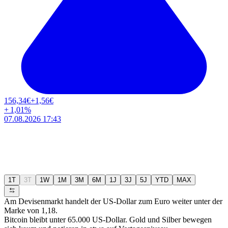
156,34
€
+1,56
€
+
1,01
%
07.08.2026 17:43
1T
3T
1W
1M
3M
6M
1J
3J
5J
YTD
MAX
Am Devisenmarkt handelt der US-Dollar zum Euro weiter unter der
Marke von 1,18.
Bitcoin bleibt unter 65.000 US-Dollar. Gold und Silber bewegen