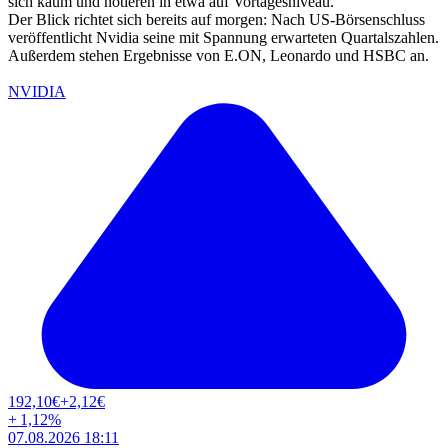
sich kaum und notieren in etwa auf Vortagesniveau.
Der Blick richtet sich bereits auf morgen: Nach US-Börsenschluss
veröffentlicht Nvidia seine mit Spannung erwarteten Quartalszahlen.
Außerdem stehen Ergebnisse von E.ON, Leonardo und HSBC an.
NVIDIA
192,10
€
+2,12
€
+
1,12
%
07.08.2026 18:11