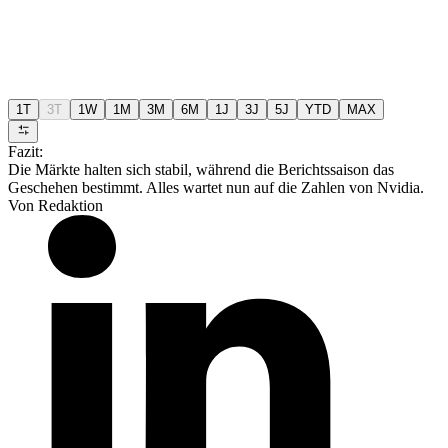
1T
3T
1W
1M
3M
6M
1J
3J
5J
YTD
MAX
Fazit:
Die Märkte halten sich stabil, während die Berichtssaison das
Geschehen bestimmt. Alles wartet nun auf die Zahlen von Nvidia.
Von Redaktion