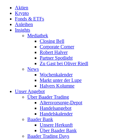
Aktien
Krypto
Fonds & ETFs
Anleihen
Insights
Mediathek
Closing Bell
Corporate Corner
Robert Halver
Partner Spotlight
Zu Gast bei Oliver Riedl
News
Wochenkalender
Markt unter der Lupe
Halvers Kolumne
Unser Angebot
Über Baader Trading
Altersvorsorge-Depot
Handelsangebot
Handelskalender
Baader Bank
Unsere Herkunft
Über Baader Bank
Baader Trading Days