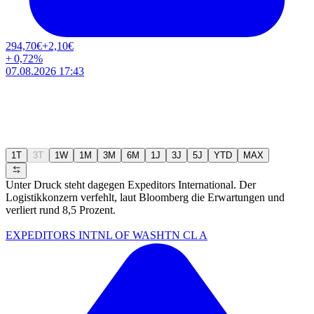
294,70
€
+2,10
€
+
0,72
%
07.08.2026 17:43
1T
3T
1W
1M
3M
6M
1J
3J
5J
YTD
MAX
Unter Druck steht dagegen Expeditors International. Der
Logistikkonzern verfehlt, laut Bloomberg die Erwartungen und
verliert rund 8,5 Prozent.
EXPEDITORS INTNL OF WASHTN CL A