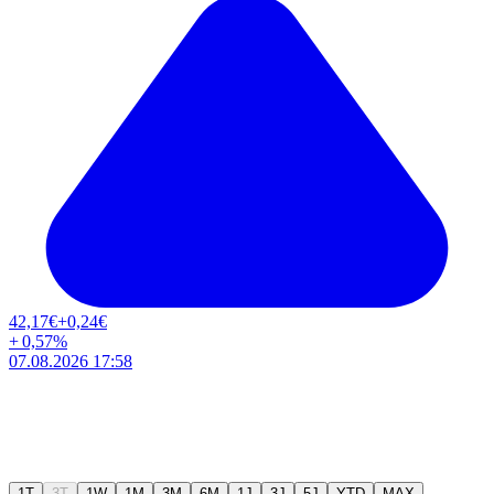
42,17
€
+0,24
€
+
0,57
%
07.08.2026 17:58
1T
3T
1W
1M
3M
6M
1J
3J
5J
YTD
MAX