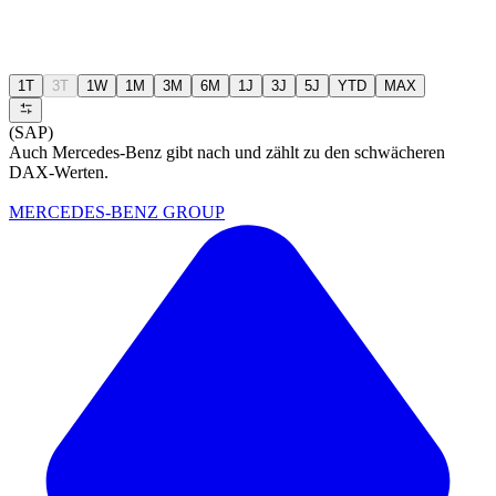
1T
3T
1W
1M
3M
6M
1J
3J
5J
YTD
MAX
(SAP)
Auch Mercedes-Benz gibt nach und zählt zu den schwächeren
DAX-Werten.
MERCEDES-BENZ GROUP