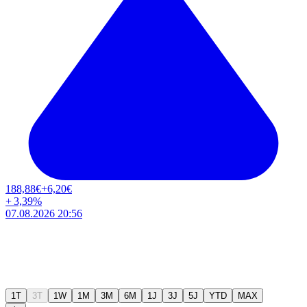
188,88
€
+6,20
€
+
3,39
%
07.08.2026 20:56
1T
3T
1W
1M
3M
6M
1J
3J
5J
YTD
MAX