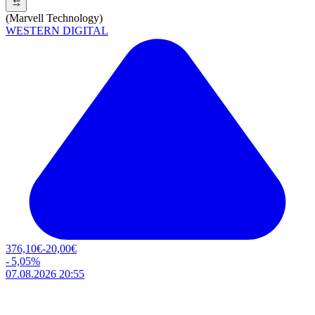
(Marvell Technology)
WESTERN DIGITAL
376,10
€
-20,00
€
-
5,05
%
07.08.2026 20:55