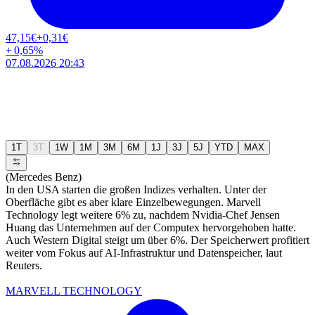
47,15
€
+0,31
€
+
0,65
%
07.08.2026 20:43
1T
3T
1W
1M
3M
6M
1J
3J
5J
YTD
MAX
(Mercedes Benz)
In den USA starten die großen Indizes verhalten. Unter der
Oberfläche gibt es aber klare Einzelbewegungen. Marvell
Technology legt weitere 6% zu, nachdem Nvidia-Chef Jensen
Huang das Unternehmen auf der Computex hervorgehoben hatte.
Auch Western Digital steigt um über 6%. Der Speicherwert profitiert
weiter vom Fokus auf AI-Infrastruktur und Datenspeicher, laut
Reuters.
MARVELL TECHNOLOGY