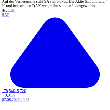
Auf der Verliererseite steht SAP im Fokus. Die Aktie fällt um rund 4
% und belastet den DAX wegen ihres hohen Indexgewichts
deutlich.
SAP
178,54
€
+5,72
€
+
3,31
%
07.08.2026 20:58