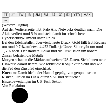
1T
3T
1W
1M
3M
6M
1J
3J
5J
YTD
MAX
(Western Digital)
Auf der Verliererseite gibt Palo Alto Networks deutlich nach. Die
Aktie verliert rund 5 % und steht damit im schwächeren
Cybersecurity-Umfeld unter Druck.
Bei den Edelmetallen überwiegt heute Druck. Gold fällt laut Reuters
um rund 0,7 % auf etwa 4.452 Dollar je Unze. Silber gibt um rund
1,5 % nach. Der stärkere Dollar und die Diskussion um höhere
Zinsen belasten die Metalle.
Morgen schauen die Märkte auf weitere US-Daten. Sie können neue
Hinweise darauf liefern, wie robust die Konjunktur bleibt und wie
die Fed den Zinspfad einschätzt.
Kurzum
: Damit bleibt der Handel geprägt von geopolitischen
Risiken, Druck im DAX durch SAP und deutlichen
Einzelbewegungen im US-Tech-Sektor.
Von Redaktion