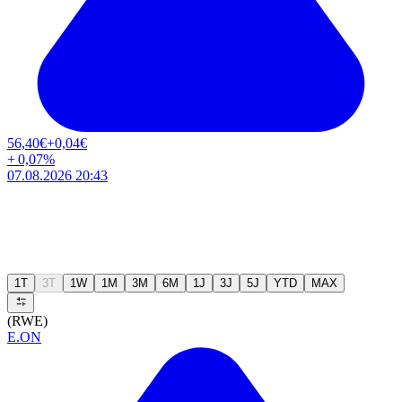
56,40
€
+0,04
€
+
0,07
%
07.08.2026 20:43
1T
3T
1W
1M
3M
6M
1J
3J
5J
YTD
MAX
(RWE)
E.ON