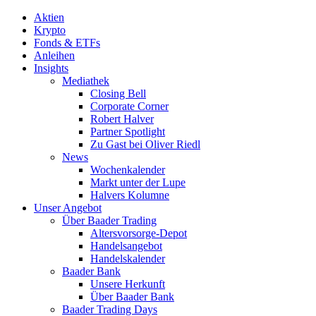
Aktien
Krypto
Fonds & ETFs
Anleihen
Insights
Mediathek
Closing Bell
Corporate Corner
Robert Halver
Partner Spotlight
Zu Gast bei Oliver Riedl
News
Wochenkalender
Markt unter der Lupe
Halvers Kolumne
Unser Angebot
Über Baader Trading
Altersvorsorge-Depot
Handelsangebot
Handelskalender
Baader Bank
Unsere Herkunft
Über Baader Bank
Baader Trading Days