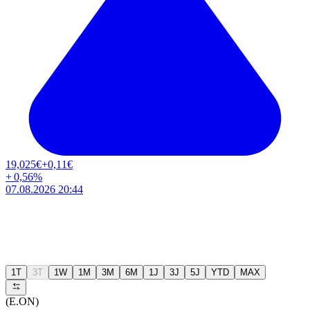
19,025
€
+0,11
€
+
0,56
%
07.08.2026 20:44
1T
3T
1W
1M
3M
6M
1J
3J
5J
YTD
MAX
(E.ON)