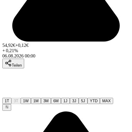
54,92
€
+0,12
€
+
0,21
%
06.08.2026 00:00
Teilen
1T
3T
1W
1M
3M
6M
1J
3J
5J
YTD
MAX