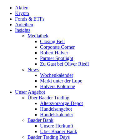
Aktien
Krypto
Fonds & ETFs
Anleihen
Insights
Mediathek
Closing Bell
Corporate Corner
Robert Halver
Partner Spotlight
Zu Gast bei Oliver Riedl
News
Wochenkalender
Markt unter der Lupe
Halvers Kolumne
Unser Angebot
Über Baader Trading
Altersvorsorge-Depot
Handelsangebot
Handelskalender
Baader Bank
Unsere Herkunft
Über Baader Bank
Baader Trading Days