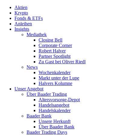
Aktien
Krypto
Fonds & ETFs
Anleihen
Insights
Mediathek
Closing Bell
Corporate Corner
Robert Halver
Partner Spotlight
Zu Gast bei Oliver Riedl
News
Wochenkalender
Markt unter der Lupe
Halvers Kolumne
Unser Angebot
Über Baader Trading
Altersvorsorge-Depot
Handelsangebot
Handelskalender
Baader Bank
Unsere Herkunft
Über Baader Bank
Baader Trading Days