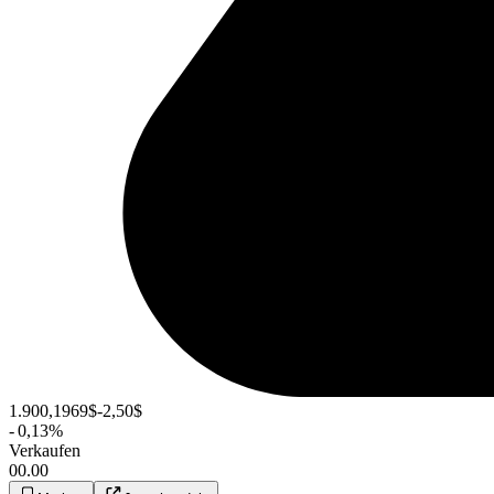
1.900,1969
$
-2,50
$
-
0,13
%
Verkaufen
00.00