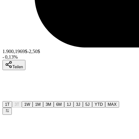
1.900,1969
$
-2,50
$
-
0,13
%
Teilen
1T
3T
1W
1M
3M
6M
1J
3J
5J
YTD
MAX