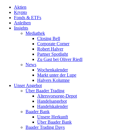
Aktien
Krypto
Fonds & ETFs
Anleihen
Insights
Mediathek
Closing Bell
Corporate Corner
Robert Halver
Partner Spotlight
Zu Gast bei Oliver Riedl
News
Wochenkalender
Markt unter der Lupe
Halvers Kolumne
Unser Angebot
Über Baader Trading
Altersvorsorge-Depot
Handelsangebot
Handelskalender
Baader Bank
Unsere Herkunft
Über Baader Bank
Baader Trading Days