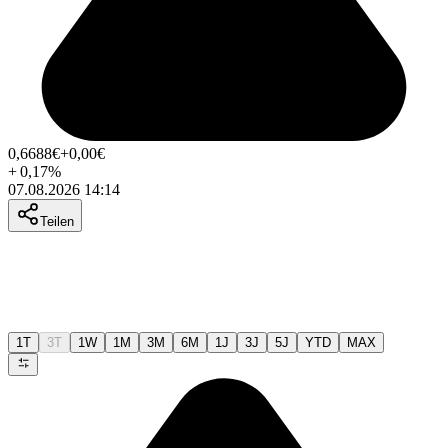
0,6688
€
+0,00
€
+
0,17
%
07.08.2026 14:14
Teilen
1T
3T
1W
1M
3M
6M
1J
3J
5J
YTD
MAX