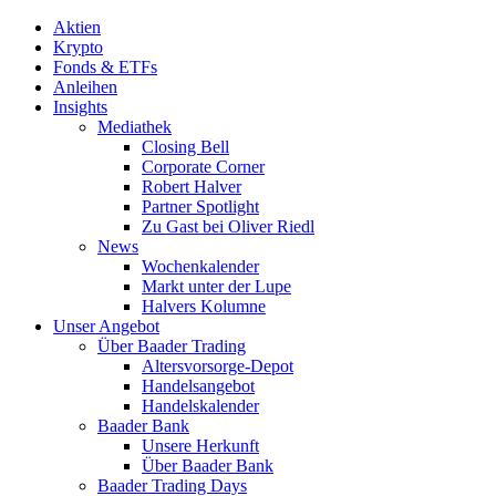
Aktien
Krypto
Fonds & ETFs
Anleihen
Insights
Mediathek
Closing Bell
Corporate Corner
Robert Halver
Partner Spotlight
Zu Gast bei Oliver Riedl
News
Wochenkalender
Markt unter der Lupe
Halvers Kolumne
Unser Angebot
Über Baader Trading
Altersvorsorge-Depot
Handelsangebot
Handelskalender
Baader Bank
Unsere Herkunft
Über Baader Bank
Baader Trading Days