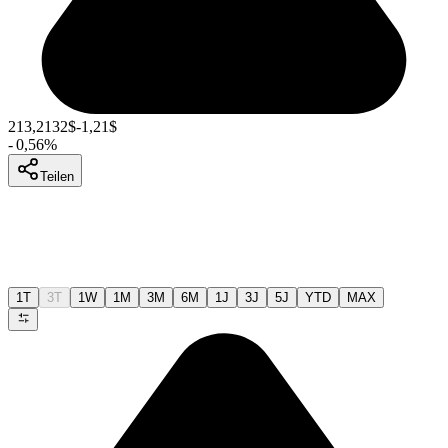
213,2132
$
-1,21
$
-
0,56
%
Teilen
1T
3T
1W
1M
3M
6M
1J
3J
5J
YTD
MAX