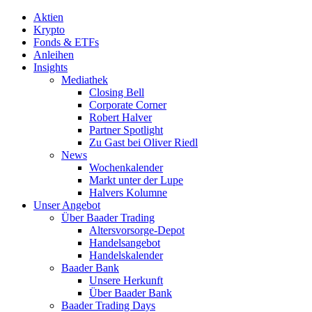
Aktien
Krypto
Fonds & ETFs
Anleihen
Insights
Mediathek
Closing Bell
Corporate Corner
Robert Halver
Partner Spotlight
Zu Gast bei Oliver Riedl
News
Wochenkalender
Markt unter der Lupe
Halvers Kolumne
Unser Angebot
Über Baader Trading
Altersvorsorge-Depot
Handelsangebot
Handelskalender
Baader Bank
Unsere Herkunft
Über Baader Bank
Baader Trading Days