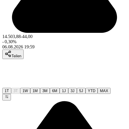
14.503,88
-44,00
-
0,30
%
06.08.2026 19:59
Teilen
1T
3T
1W
1M
3M
6M
1J
3J
5J
YTD
MAX