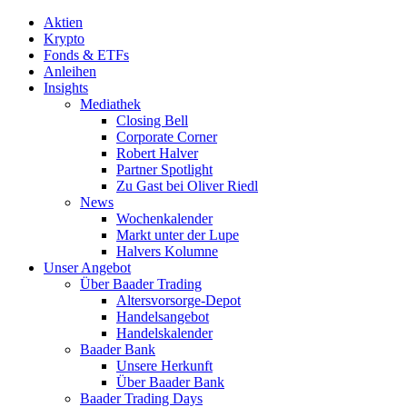
Aktien
Krypto
Fonds & ETFs
Anleihen
Insights
Mediathek
Closing Bell
Corporate Corner
Robert Halver
Partner Spotlight
Zu Gast bei Oliver Riedl
News
Wochenkalender
Markt unter der Lupe
Halvers Kolumne
Unser Angebot
Über Baader Trading
Altersvorsorge-Depot
Handelsangebot
Handelskalender
Baader Bank
Unsere Herkunft
Über Baader Bank
Baader Trading Days