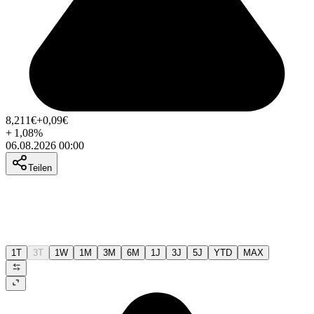
8,211
€
+0,09
€
+
1,08
%
06.08.2026 00:00
Teilen
1T
3T
1W
1M
3M
6M
1J
3J
5J
YTD
MAX