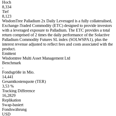
Hoch
8,334
Tief
8,123
WisdomTree Palladium 2x Daily Leveraged is a fully collateralised,
Exchange-Traded Commodity (ETC) designed to provide investors
with a leveraged exposure to Palladium. The ETC provides a total
return comprised of 2 times the daily performance of the Solactive
Palladium Commodity Futures SL index (SOLWSPA1), plus the
interest revenue adjusted to reflect fees and costs associated with the
product.
Emittent
Wisdomtree Multi Asset Management Ltd
Benchmark
-
Fondsgröße in Mio.
14,441
Gesamtkostenquote (TER)
3,53 %
Tracking Difference
16,2829
Replikation
Swap-basiert
Fondswährung
USD