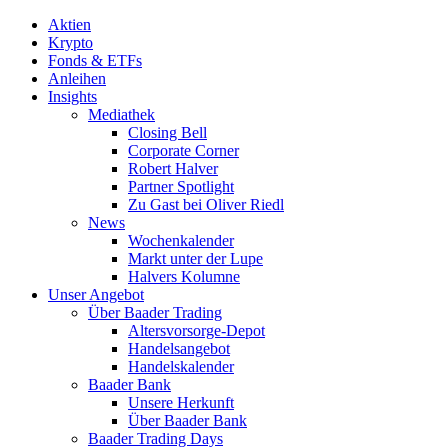
Aktien
Krypto
Fonds & ETFs
Anleihen
Insights
Mediathek
Closing Bell
Corporate Corner
Robert Halver
Partner Spotlight
Zu Gast bei Oliver Riedl
News
Wochenkalender
Markt unter der Lupe
Halvers Kolumne
Unser Angebot
Über Baader Trading
Altersvorsorge-Depot
Handelsangebot
Handelskalender
Baader Bank
Unsere Herkunft
Über Baader Bank
Baader Trading Days