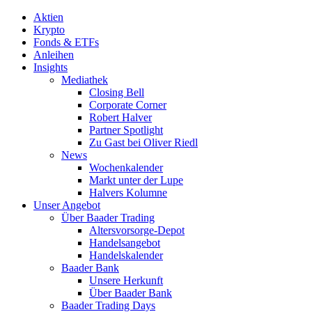
Aktien
Krypto
Fonds & ETFs
Anleihen
Insights
Mediathek
Closing Bell
Corporate Corner
Robert Halver
Partner Spotlight
Zu Gast bei Oliver Riedl
News
Wochenkalender
Markt unter der Lupe
Halvers Kolumne
Unser Angebot
Über Baader Trading
Altersvorsorge-Depot
Handelsangebot
Handelskalender
Baader Bank
Unsere Herkunft
Über Baader Bank
Baader Trading Days