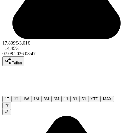
17,809
€
-3,01
€
-
14,45
%
07.08.2026 08:47
Teilen
1T
3T
1W
1M
3M
6M
1J
3J
5J
YTD
MAX