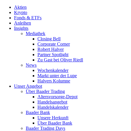
Aktien
Krypto
Fonds & ETFs
Anleihen
Insights
Mediathek
Closing Bell
Corporate Corner
Robert Halver
Partner Spotlight
Zu Gast bei Oliver Riedl
News
Wochenkalender
Markt unter der Lupe
Halvers Kolumne
Unser Angebot
Über Baader Trading
Altersvorsorge-Depot
Handelsangebot
Handelskalender
Baader Bank
Unsere Herkunft
Über Baader Bank
Baader Trading Days