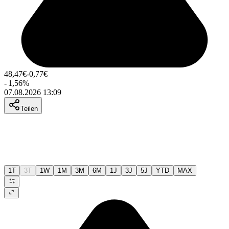
48,47
€
-0,77
€
-
1,56
%
07.08.2026 13:09
Teilen
1T
3T
1W
1M
3M
6M
1J
3J
5J
YTD
MAX