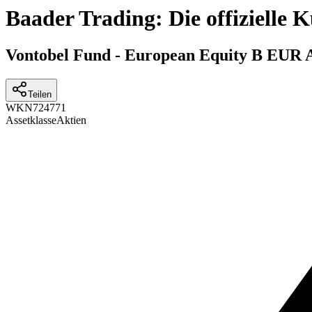
Baader Trading: Die offizielle
Vontobel Fund - European Equity B EUR 
Teilen
WKN
724771
Assetklasse
Aktien