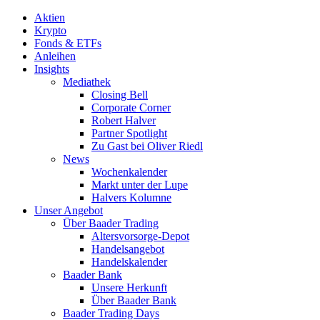
Aktien
Krypto
Fonds & ETFs
Anleihen
Insights
Mediathek
Closing Bell
Corporate Corner
Robert Halver
Partner Spotlight
Zu Gast bei Oliver Riedl
News
Wochenkalender
Markt unter der Lupe
Halvers Kolumne
Unser Angebot
Über Baader Trading
Altersvorsorge-Depot
Handelsangebot
Handelskalender
Baader Bank
Unsere Herkunft
Über Baader Bank
Baader Trading Days