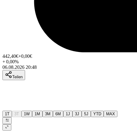
442,40
€
+0,00
€
+
0,00
%
06.08.2026 20:48
Teilen
1T
3T
1W
1M
3M
6M
1J
3J
5J
YTD
MAX