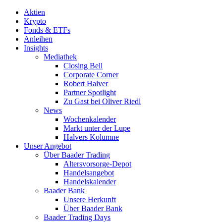
Aktien
Krypto
Fonds & ETFs
Anleihen
Insights
Mediathek
Closing Bell
Corporate Corner
Robert Halver
Partner Spotlight
Zu Gast bei Oliver Riedl
News
Wochenkalender
Markt unter der Lupe
Halvers Kolumne
Unser Angebot
Über Baader Trading
Altersvorsorge-Depot
Handelsangebot
Handelskalender
Baader Bank
Unsere Herkunft
Über Baader Bank
Baader Trading Days