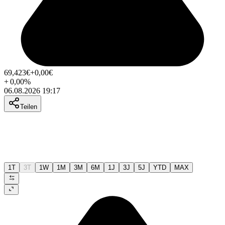
69,423
€
+0,00
€
+
0,00
%
06.08.2026 19:17
Teilen
1T
3T
1W
1M
3M
6M
1J
3J
5J
YTD
MAX