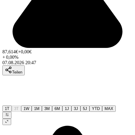
87,614
€
+0,00
€
+
0,00
%
07.08.2026 20:47
Teilen
1T
3T
1W
1M
3M
6M
1J
3J
5J
YTD
MAX