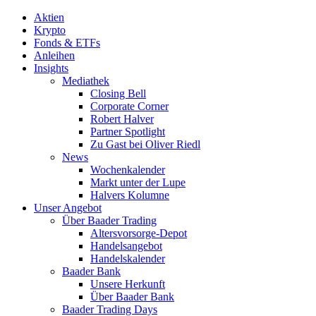
Aktien
Krypto
Fonds & ETFs
Anleihen
Insights
Mediathek
Closing Bell
Corporate Corner
Robert Halver
Partner Spotlight
Zu Gast bei Oliver Riedl
News
Wochenkalender
Markt unter der Lupe
Halvers Kolumne
Unser Angebot
Über Baader Trading
Altersvorsorge-Depot
Handelsangebot
Handelskalender
Baader Bank
Unsere Herkunft
Über Baader Bank
Baader Trading Days