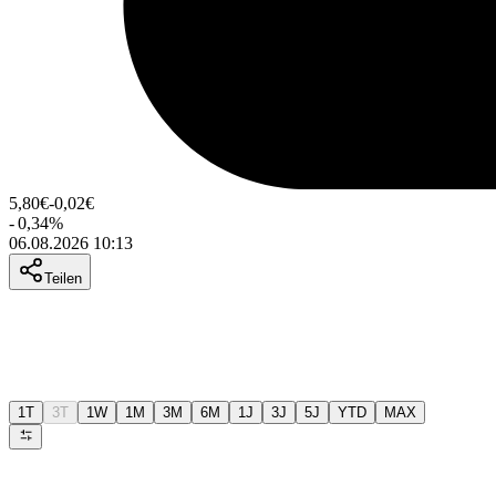
5,80
€
-0,02
€
-
0,34
%
06.08.2026 10:13
Teilen
1T
3T
1W
1M
3M
6M
1J
3J
5J
YTD
MAX