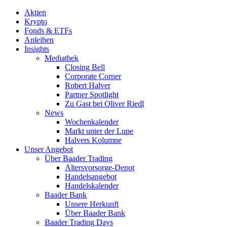
Aktien
Krypto
Fonds & ETFs
Anleihen
Insights
Mediathek
Closing Bell
Corporate Corner
Robert Halver
Partner Spotlight
Zu Gast bei Oliver Riedl
News
Wochenkalender
Markt unter der Lupe
Halvers Kolumne
Unser Angebot
Über Baader Trading
Altersvorsorge-Depot
Handelsangebot
Handelskalender
Baader Bank
Unsere Herkunft
Über Baader Bank
Baader Trading Days