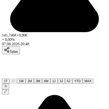
141,746
€
+0,00
€
+
0,00
%
07.08.2026 20:48
Teilen
1T
3T
1W
1M
3M
6M
1J
3J
5J
YTD
MAX