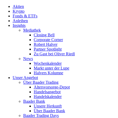
Aktien
Krypto
Fonds & ETFs
Anleihen
Insights
Mediathek
Closing Bell
Corporate Corner
Robert Halver
Partner Spotlight
Zu Gast bei Oliver Riedl
News
Wochenkalender
Markt unter der Lupe
Halvers Kolumne
Unser Angebot
Über Baader Trading
Altersvorsorge-Depot
Handelsangebot
Handelskalender
Baader Bank
Unsere Herkunft
Über Baader Bank
Baader Trading Days