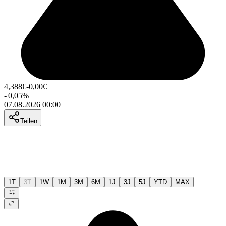
4,388
€
-0,00
€
-
0,05
%
07.08.2026 00:00
Teilen
1T
3T
1W
1M
3M
6M
1J
3J
5J
YTD
MAX