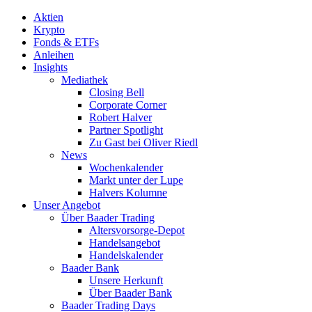
Aktien
Krypto
Fonds & ETFs
Anleihen
Insights
Mediathek
Closing Bell
Corporate Corner
Robert Halver
Partner Spotlight
Zu Gast bei Oliver Riedl
News
Wochenkalender
Markt unter der Lupe
Halvers Kolumne
Unser Angebot
Über Baader Trading
Altersvorsorge-Depot
Handelsangebot
Handelskalender
Baader Bank
Unsere Herkunft
Über Baader Bank
Baader Trading Days