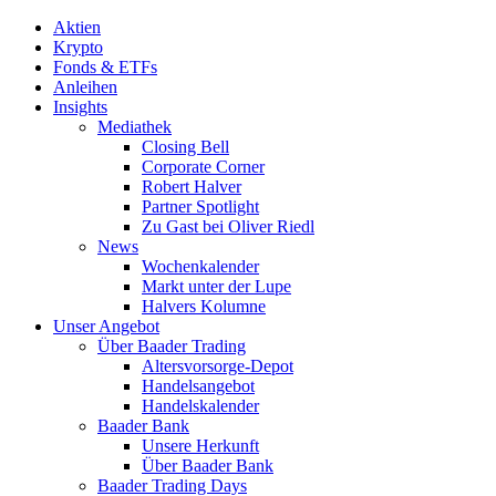
Aktien
Krypto
Fonds & ETFs
Anleihen
Insights
Mediathek
Closing Bell
Corporate Corner
Robert Halver
Partner Spotlight
Zu Gast bei Oliver Riedl
News
Wochenkalender
Markt unter der Lupe
Halvers Kolumne
Unser Angebot
Über Baader Trading
Altersvorsorge-Depot
Handelsangebot
Handelskalender
Baader Bank
Unsere Herkunft
Über Baader Bank
Baader Trading Days