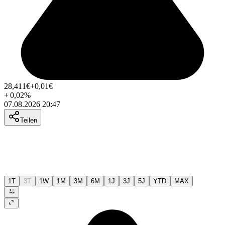
28,411
€
+0,01
€
+
0,02
%
07.08.2026 20:47
Teilen
1T
3T
1W
1M
3M
6M
1J
3J
5J
YTD
MAX