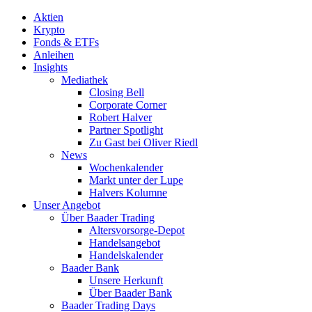
Aktien
Krypto
Fonds & ETFs
Anleihen
Insights
Mediathek
Closing Bell
Corporate Corner
Robert Halver
Partner Spotlight
Zu Gast bei Oliver Riedl
News
Wochenkalender
Markt unter der Lupe
Halvers Kolumne
Unser Angebot
Über Baader Trading
Altersvorsorge-Depot
Handelsangebot
Handelskalender
Baader Bank
Unsere Herkunft
Über Baader Bank
Baader Trading Days