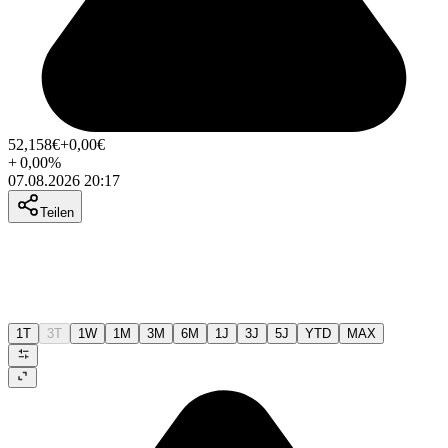
52,158
€
+0,00
€
+
0,00
%
07.08.2026 20:17
Teilen
1T
3T
1W
1M
3M
6M
1J
3J
5J
YTD
MAX