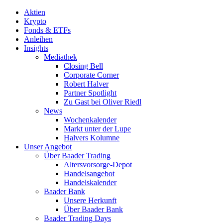
Aktien
Krypto
Fonds & ETFs
Anleihen
Insights
Mediathek
Closing Bell
Corporate Corner
Robert Halver
Partner Spotlight
Zu Gast bei Oliver Riedl
News
Wochenkalender
Markt unter der Lupe
Halvers Kolumne
Unser Angebot
Über Baader Trading
Altersvorsorge-Depot
Handelsangebot
Handelskalender
Baader Bank
Unsere Herkunft
Über Baader Bank
Baader Trading Days