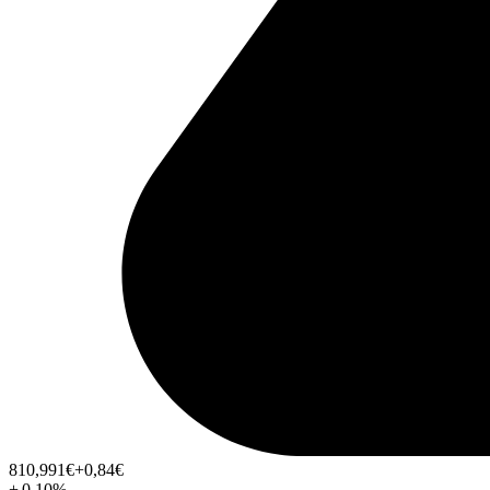
810,991
€
+0,84
€
+
0,10
%