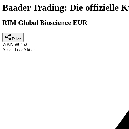
Baader Trading: Die offizielle
RIM Global Bioscience EUR
Teilen
WKN
580452
Assetklasse
Aktien