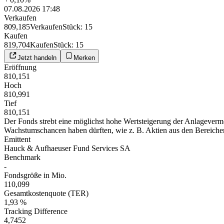
07.08.2026 17:48
Verkaufen
809,185
Verkaufen
Stück
:
15
Kaufen
819,704
Kaufen
Stück
:
15
Jetzt handeln
Merken
Eröffnung
810,151
Hoch
810,991
Tief
810,151
Der Fonds strebt eine möglichst hohe Wertsteigerung der Anlagevermö
Wachstumschancen haben dürften, wie z. B. Aktien aus den Bereiche
Emittent
Hauck & Aufhaeuser Fund Services SA
Benchmark
-
Fondsgröße in Mio.
110,099
Gesamtkostenquote (TER)
1,93 %
Tracking Difference
4,7452