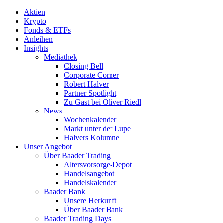
Aktien
Krypto
Fonds & ETFs
Anleihen
Insights
Mediathek
Closing Bell
Corporate Corner
Robert Halver
Partner Spotlight
Zu Gast bei Oliver Riedl
News
Wochenkalender
Markt unter der Lupe
Halvers Kolumne
Unser Angebot
Über Baader Trading
Altersvorsorge-Depot
Handelsangebot
Handelskalender
Baader Bank
Unsere Herkunft
Über Baader Bank
Baader Trading Days