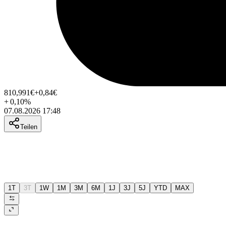
810,991
€
+0,84
€
+
0,10
%
07.08.2026 17:48
Teilen
1T
3T
1W
1M
3M
6M
1J
3J
5J
YTD
MAX