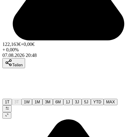
122,163
€
+0,00
€
+
0,00
%
07.08.2026 20:48
Teilen
1T
3T
1W
1M
3M
6M
1J
3J
5J
YTD
MAX