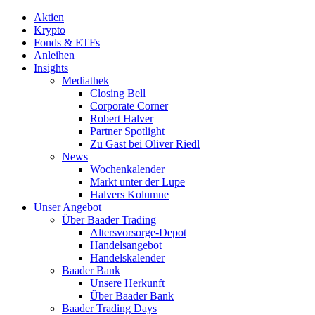
Aktien
Krypto
Fonds & ETFs
Anleihen
Insights
Mediathek
Closing Bell
Corporate Corner
Robert Halver
Partner Spotlight
Zu Gast bei Oliver Riedl
News
Wochenkalender
Markt unter der Lupe
Halvers Kolumne
Unser Angebot
Über Baader Trading
Altersvorsorge-Depot
Handelsangebot
Handelskalender
Baader Bank
Unsere Herkunft
Über Baader Bank
Baader Trading Days