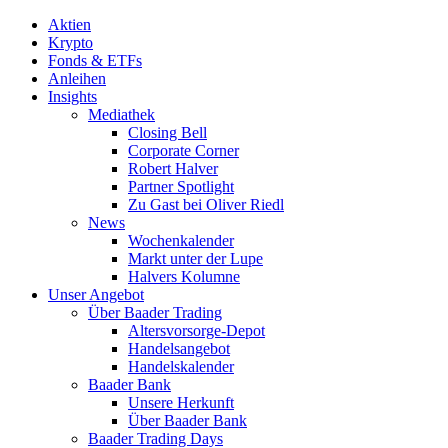
Aktien
Krypto
Fonds & ETFs
Anleihen
Insights
Mediathek
Closing Bell
Corporate Corner
Robert Halver
Partner Spotlight
Zu Gast bei Oliver Riedl
News
Wochenkalender
Markt unter der Lupe
Halvers Kolumne
Unser Angebot
Über Baader Trading
Altersvorsorge-Depot
Handelsangebot
Handelskalender
Baader Bank
Unsere Herkunft
Über Baader Bank
Baader Trading Days