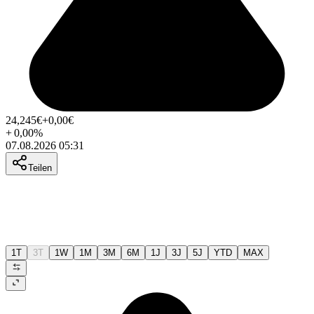
24,245
€
+0,00
€
+
0,00
%
07.08.2026 05:31
Teilen
1T
3T
1W
1M
3M
6M
1J
3J
5J
YTD
MAX