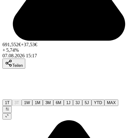
691,552
€
+37,53
€
+
5,74
%
07.08.2026 15:17
Teilen
1T
3T
1W
1M
3M
6M
1J
3J
5J
YTD
MAX