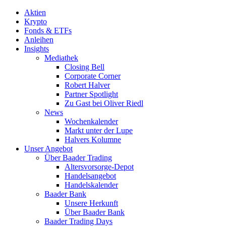
Aktien
Krypto
Fonds & ETFs
Anleihen
Insights
Mediathek
Closing Bell
Corporate Corner
Robert Halver
Partner Spotlight
Zu Gast bei Oliver Riedl
News
Wochenkalender
Markt unter der Lupe
Halvers Kolumne
Unser Angebot
Über Baader Trading
Altersvorsorge-Depot
Handelsangebot
Handelskalender
Baader Bank
Unsere Herkunft
Über Baader Bank
Baader Trading Days