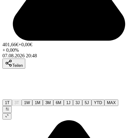
401,66
€
+0,00
€
+
0,00
%
07.08.2026 20:48
Teilen
1T
3T
1W
1M
3M
6M
1J
3J
5J
YTD
MAX