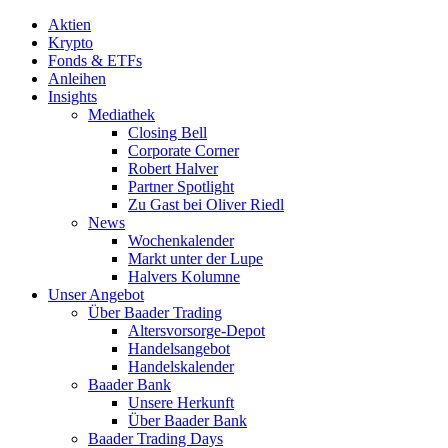
Aktien
Krypto
Fonds & ETFs
Anleihen
Insights
Mediathek
Closing Bell
Corporate Corner
Robert Halver
Partner Spotlight
Zu Gast bei Oliver Riedl
News
Wochenkalender
Markt unter der Lupe
Halvers Kolumne
Unser Angebot
Über Baader Trading
Altersvorsorge-Depot
Handelsangebot
Handelskalender
Baader Bank
Unsere Herkunft
Über Baader Bank
Baader Trading Days