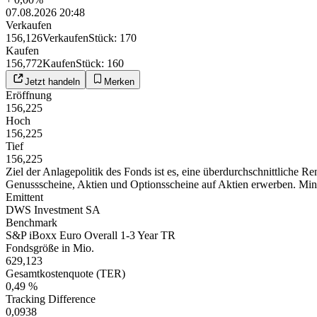
07.08.2026 20:48
Verkaufen
156,126
Verkaufen
Stück
:
170
Kaufen
156,772
Kaufen
Stück
:
160
Jetzt handeln
Merken
Eröffnung
156,225
Hoch
156,225
Tief
156,225
Ziel der Anlagepolitik des Fonds ist es, eine überdurchschnittliche R
Genussscheine, Aktien und Optionsscheine auf Aktien erwerben. Minde
Emittent
DWS Investment SA
Benchmark
S&P iBoxx Euro Overall 1-3 Year TR
Fondsgröße in Mio.
629,123
Gesamtkostenquote (TER)
0,49 %
Tracking Difference
0,0938