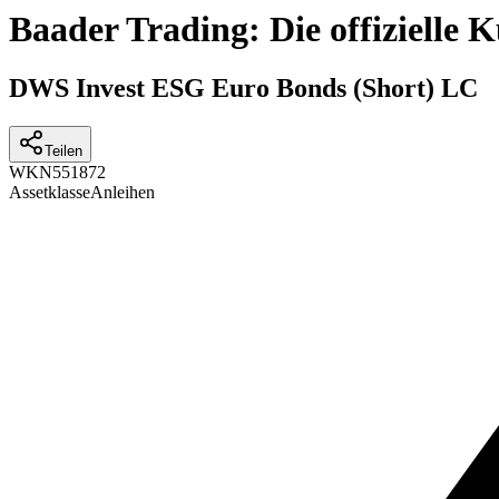
Baader Trading: Die offizielle
DWS Invest ESG Euro Bonds (Short) LC
Teilen
WKN
551872
Assetklasse
Anleihen