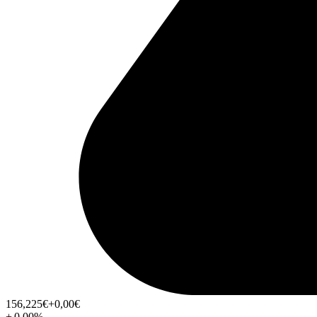
156,225
€
+0,00
€
+
0,00
%