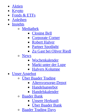
Aktien
Krypto
Fonds & ETFs
Anleihen
Insights
Mediathek
Closing Bell
Corporate Corner
Robert Halver
Partner Spotlight
Zu Gast bei Oliver Riedl
News
Wochenkalender
Markt unter der Lupe
Halvers Kolumne
Unser Angebot
Über Baader Trading
Altersvorsorge-Depot
Handelsangebot
Handelskalender
Baader Bank
Unsere Herkunft
Über Baader Bank
Baader Trading Days