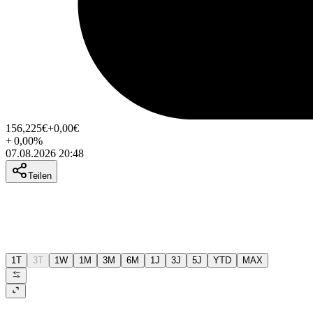
156,225
€
+0,00
€
+
0,00
%
07.08.2026 20:48
Teilen
1T
3T
1W
1M
3M
6M
1J
3J
5J
YTD
MAX