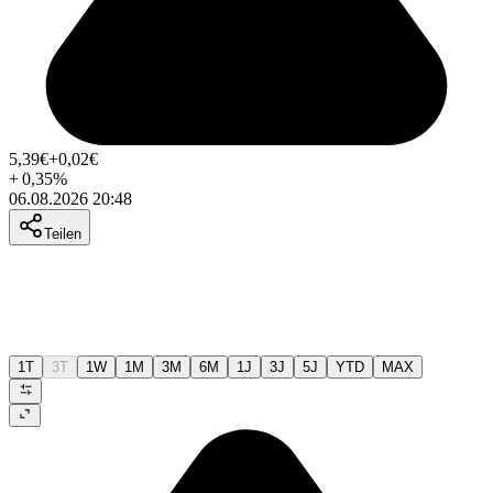
5,39
€
+0,02
€
+
0,35
%
06.08.2026 20:48
Teilen
1T
3T
1W
1M
3M
6M
1J
3J
5J
YTD
MAX