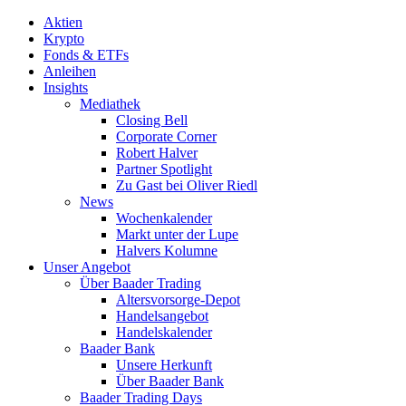
Aktien
Krypto
Fonds & ETFs
Anleihen
Insights
Mediathek
Closing Bell
Corporate Corner
Robert Halver
Partner Spotlight
Zu Gast bei Oliver Riedl
News
Wochenkalender
Markt unter der Lupe
Halvers Kolumne
Unser Angebot
Über Baader Trading
Altersvorsorge-Depot
Handelsangebot
Handelskalender
Baader Bank
Unsere Herkunft
Über Baader Bank
Baader Trading Days