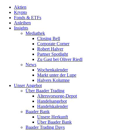
Aktien
Krypto
Fonds & ETFs
Anleihen
Insights
Mediathek
Closing Bell
Corporate Corner
Robert Halver
Partner Spotlight
Zu Gast bei Oliver Riedl
News
Wochenkalender
Markt unter der Lupe
Halvers Kolumne
Unser Angebot
Über Baader Trading
Altersvorsorge-Depot
Handelsangebot
Handelskalender
Baader Bank
Unsere Herkunft
Über Baader Bank
Baader Trading Days