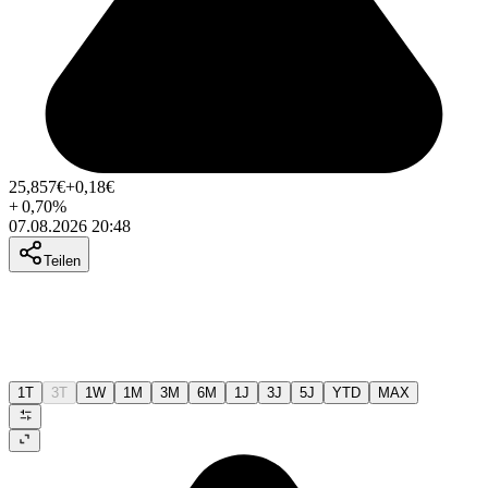
25,857
€
+0,18
€
+
0,70
%
07.08.2026 20:48
Teilen
1T
3T
1W
1M
3M
6M
1J
3J
5J
YTD
MAX