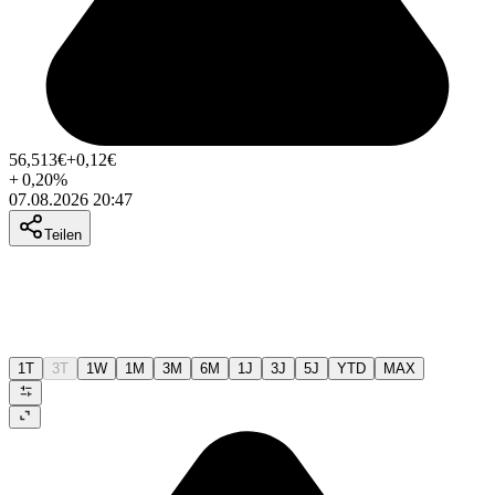
56,513
€
+0,12
€
+
0,20
%
07.08.2026 20:47
Teilen
1T
3T
1W
1M
3M
6M
1J
3J
5J
YTD
MAX