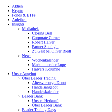
Aktien
Krypto
Fonds & ETFs
Anleihen
Insights
Mediathek
Closing Bell
Corporate Corner
Robert Halver
Partner Spotlight
Zu Gast bei Oliver Riedl
News
Wochenkalender
Markt unter der Lupe
Halvers Kolumne
Unser Angebot
Über Baader Trading
Altersvorsorge-Depot
Handelsangebot
Handelskalender
Baader Bank
Unsere Herkunft
Über Baader Bank
Baader Trading Days