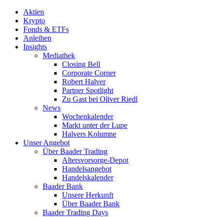
Aktien
Krypto
Fonds & ETFs
Anleihen
Insights
Mediathek
Closing Bell
Corporate Corner
Robert Halver
Partner Spotlight
Zu Gast bei Oliver Riedl
News
Wochenkalender
Markt unter der Lupe
Halvers Kolumne
Unser Angebot
Über Baader Trading
Altersvorsorge-Depot
Handelsangebot
Handelskalender
Baader Bank
Unsere Herkunft
Über Baader Bank
Baader Trading Days