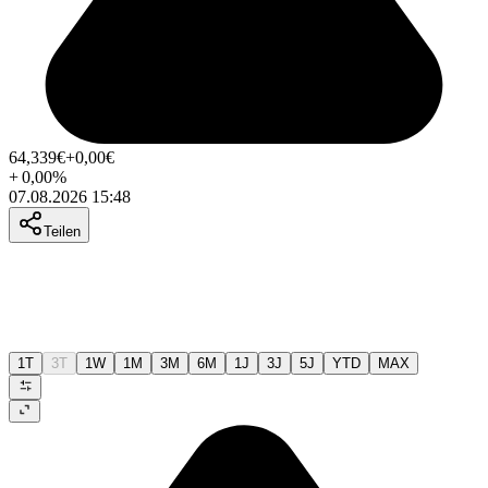
64,339
€
+0,00
€
+
0,00
%
07.08.2026 15:48
Teilen
1T
3T
1W
1M
3M
6M
1J
3J
5J
YTD
MAX