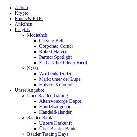
Aktien
Krypto
Fonds & ETFs
Anleihen
Insights
Mediathek
Closing Bell
Corporate Corner
Robert Halver
Partner Spotlight
Zu Gast bei Oliver Riedl
News
Wochenkalender
Markt unter der Lupe
Halvers Kolumne
Unser Angebot
Über Baader Trading
Altersvorsorge-Depot
Handelsangebot
Handelskalender
Baader Bank
Unsere Herkunft
Über Baader Bank
Baader Trading Days