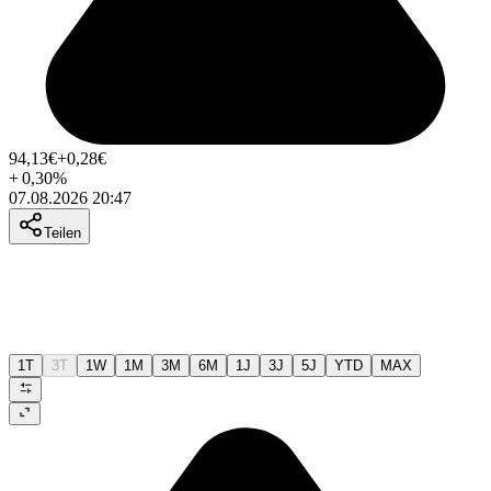
94,13
€
+0,28
€
+
0,30
%
07.08.2026 20:47
Teilen
1T
3T
1W
1M
3M
6M
1J
3J
5J
YTD
MAX