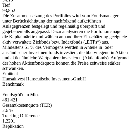
Tief
93,852
Die Zusammensetzung des Portfolios wird vom Fondsmanager
unter Berücksichtigung der nachfolgend aufgeführten
Anlagegrenzen festgelegt und regelmäßig überprüft und
gegebenenfalls angepasst. Dazu analysieren die Portfoliomanager
die Kapitalmärkte und wählen anhand ihrer Einschätzung geeignete
aktiv verwaltete Zielfonds bzw. Indexfonds („ETFs“) aus.
Mindestens 51 % des Vermögens werden in Anteile in- oder
ausländischer Investmentfonds investiert, die überwiegend in Aktien
und aktienähnliche Wertpapiere investieren (Aktienfonds). Aufgrund
der hohen Aktienfondsquote können die Preise zeitweise stärker
schwanken.
Emittent
Hansainvest Hanseatische Investment-GmbH
Benchmark
-
Fondsgröße in Mio.
461,421
Gesamtkostenquote (TER)
2,6 %
Tracking Difference
1,2201
Replikation