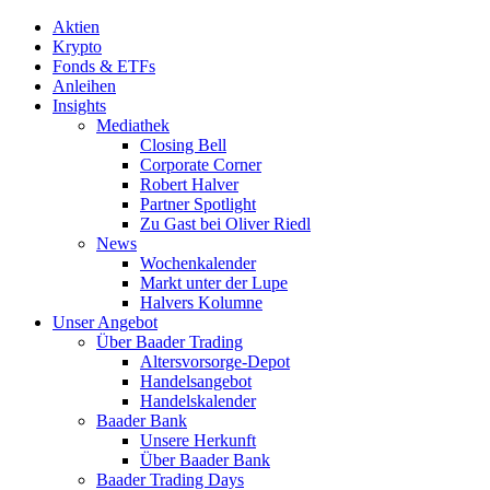
Aktien
Krypto
Fonds & ETFs
Anleihen
Insights
Mediathek
Closing Bell
Corporate Corner
Robert Halver
Partner Spotlight
Zu Gast bei Oliver Riedl
News
Wochenkalender
Markt unter der Lupe
Halvers Kolumne
Unser Angebot
Über Baader Trading
Altersvorsorge-Depot
Handelsangebot
Handelskalender
Baader Bank
Unsere Herkunft
Über Baader Bank
Baader Trading Days