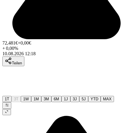
72,481
€
+0,00
€
+
0,00
%
10.08.2026 12:18
Teilen
1T
3T
1W
1M
3M
6M
1J
3J
5J
YTD
MAX