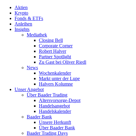
Aktien
Krypto
Fonds & ETFs
Anleihen
Insights
Mediathek
Closing Bell
Corporate Corner
Robert Halver
Partner Spotlight
Zu Gast bei Oliver Riedl
News
Wochenkalender
Markt unter der Lupe
Halvers Kolumne
Unser Angebot
Über Baader Trading
Altersvorsorge-Depot
Handelsangebot
Handelskalender
Baader Bank
Unsere Herkunft
Über Baader Bank
Baader Trading Days