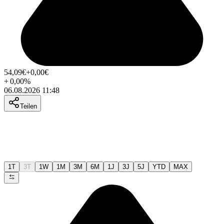
54,09
€
+0,00
€
+
0,00
%
06.08.2026 11:48
Teilen
1T
3T
1W
1M
3M
6M
1J
3J
5J
YTD
MAX