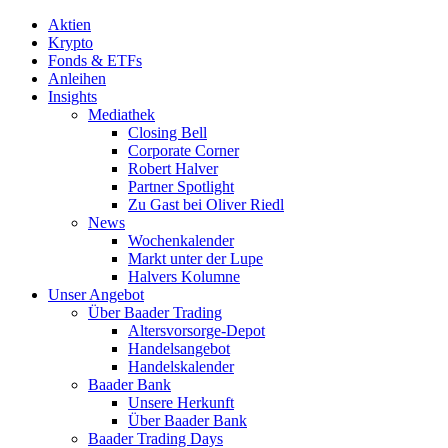
Aktien
Krypto
Fonds & ETFs
Anleihen
Insights
Mediathek
Closing Bell
Corporate Corner
Robert Halver
Partner Spotlight
Zu Gast bei Oliver Riedl
News
Wochenkalender
Markt unter der Lupe
Halvers Kolumne
Unser Angebot
Über Baader Trading
Altersvorsorge-Depot
Handelsangebot
Handelskalender
Baader Bank
Unsere Herkunft
Über Baader Bank
Baader Trading Days