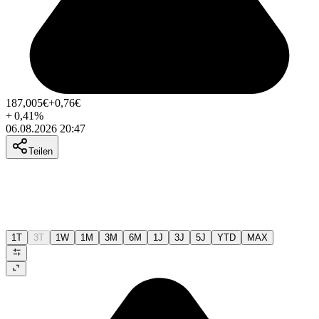
187,005
€
+0,76
€
+
0,41
%
06.08.2026 20:47
Teilen
1T
3T
1W
1M
3M
6M
1J
3J
5J
YTD
MAX