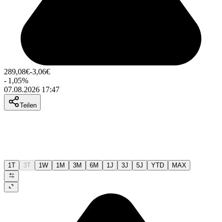
289,08
€
-3,06
€
-
1,05
%
07.08.2026 17:47
Teilen
1T
3T
1W
1M
3M
6M
1J
3J
5J
YTD
MAX