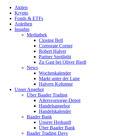
Aktien
Krypto
Fonds & ETFs
Anleihen
Insights
Mediathek
Closing Bell
Corporate Corner
Robert Halver
Partner Spotlight
Zu Gast bei Oliver Riedl
News
Wochenkalender
Markt unter der Lupe
Halvers Kolumne
Unser Angebot
Über Baader Trading
Altersvorsorge-Depot
Handelsangebot
Handelskalender
Baader Bank
Unsere Herkunft
Über Baader Bank
Baader Trading Days