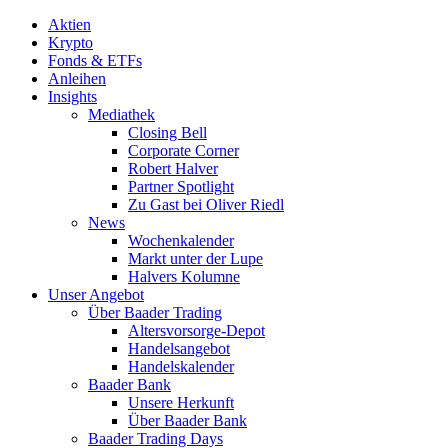
Aktien
Krypto
Fonds & ETFs
Anleihen
Insights
Mediathek
Closing Bell
Corporate Corner
Robert Halver
Partner Spotlight
Zu Gast bei Oliver Riedl
News
Wochenkalender
Markt unter der Lupe
Halvers Kolumne
Unser Angebot
Über Baader Trading
Altersvorsorge-Depot
Handelsangebot
Handelskalender
Baader Bank
Unsere Herkunft
Über Baader Bank
Baader Trading Days