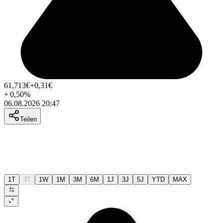
61,713
€
+0,31
€
+
0,50
%
06.08.2026 20:47
Teilen
1T
3T
1W
1M
3M
6M
1J
3J
5J
YTD
MAX