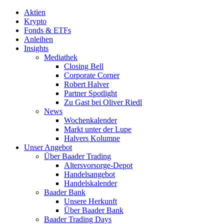
Aktien
Krypto
Fonds & ETFs
Anleihen
Insights
Mediathek
Closing Bell
Corporate Corner
Robert Halver
Partner Spotlight
Zu Gast bei Oliver Riedl
News
Wochenkalender
Markt unter der Lupe
Halvers Kolumne
Unser Angebot
Über Baader Trading
Altersvorsorge-Depot
Handelsangebot
Handelskalender
Baader Bank
Unsere Herkunft
Über Baader Bank
Baader Trading Days