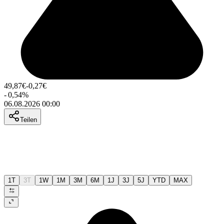
49,87
€
-0,27
€
-
0,54
%
06.08.2026 00:00
Teilen
1T
3T
1W
1M
3M
6M
1J
3J
5J
YTD
MAX