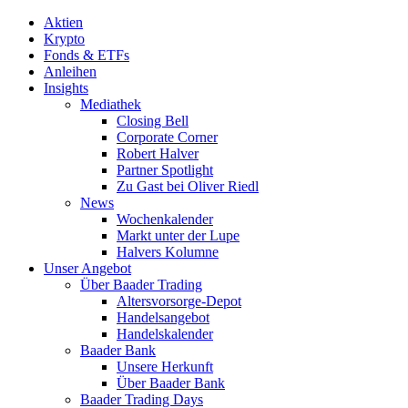
Aktien
Krypto
Fonds & ETFs
Anleihen
Insights
Mediathek
Closing Bell
Corporate Corner
Robert Halver
Partner Spotlight
Zu Gast bei Oliver Riedl
News
Wochenkalender
Markt unter der Lupe
Halvers Kolumne
Unser Angebot
Über Baader Trading
Altersvorsorge-Depot
Handelsangebot
Handelskalender
Baader Bank
Unsere Herkunft
Über Baader Bank
Baader Trading Days