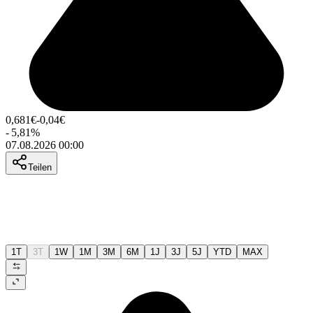
0,681
€
-0,04
€
-
5,81
%
07.08.2026 00:00
Teilen
1T
3T
1W
1M
3M
6M
1J
3J
5J
YTD
MAX