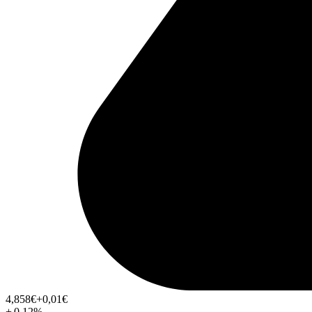
4,858
€
+0,01
€
+
0,12
%