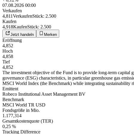
07.08.2026 00:00
Verkaufen
4,811
Verkaufen
Stück
:
2.500
Kaufen
4,918
Kaufen
Stück
:
2.500
Jetzt handeln
Merken
Eröffnung
4,852
Hoch
4,858
Tief
4,852
The investment objective of the Fund is to provide long-term capital 
governance (ESG) characteristics, in particular greenhouse gas emissio
MSCI World Index (the Benchmark) while integrating sustainability ri
Emittent
Robeco Institutional Asset Management BV
Benchmark
MSCI World TR USD
Fondsgröße in Mio.
1.177,314
Gesamtkostenquote (TER)
0,25 %
Tracking Difference