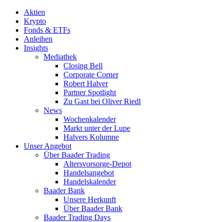
Aktien
Krypto
Fonds & ETFs
Anleihen
Insights
Mediathek
Closing Bell
Corporate Corner
Robert Halver
Partner Spotlight
Zu Gast bei Oliver Riedl
News
Wochenkalender
Markt unter der Lupe
Halvers Kolumne
Unser Angebot
Über Baader Trading
Altersvorsorge-Depot
Handelsangebot
Handelskalender
Baader Bank
Unsere Herkunft
Über Baader Bank
Baader Trading Days