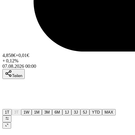
4,858
€
+0,01
€
+
0,12
%
07.08.2026 00:00
Teilen
1T
3T
1W
1M
3M
6M
1J
3J
5J
YTD
MAX