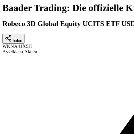
Baader Trading: Die offizielle
Robeco 3D Global Equity UCITS ETF USD
Teilen
WKN
A41X5H
Assetklasse
Aktien