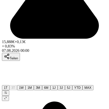
15,888
€
+0,13
€
+
0,83
%
07.08.2026 00:00
Teilen
1T
3T
1W
1M
3M
6M
1J
3J
5J
YTD
MAX