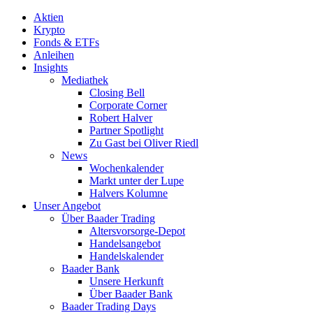
Aktien
Krypto
Fonds & ETFs
Anleihen
Insights
Mediathek
Closing Bell
Corporate Corner
Robert Halver
Partner Spotlight
Zu Gast bei Oliver Riedl
News
Wochenkalender
Markt unter der Lupe
Halvers Kolumne
Unser Angebot
Über Baader Trading
Altersvorsorge-Depot
Handelsangebot
Handelskalender
Baader Bank
Unsere Herkunft
Über Baader Bank
Baader Trading Days