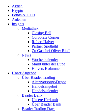
Aktien
Krypto
Fonds & ETFs
Anleihen
Insights
Mediathek
Closing Bell
Corporate Corner
Robert Halver
Partner Spotlight
Zu Gast bei Oliver Riedl
News
Wochenkalender
Markt unter der Lupe
Halvers Kolumne
Unser Angebot
Über Baader Trading
Altersvorsorge-Depot
Handelsangebot
Handelskalender
Baader Bank
Unsere Herkunft
Über Baader Bank
Baader Trading Days