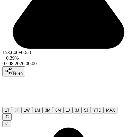
158,64
€
+0,62
€
+
0,39
%
07.08.2026 00:00
Teilen
1T
3T
1W
1M
3M
6M
1J
3J
5J
YTD
MAX