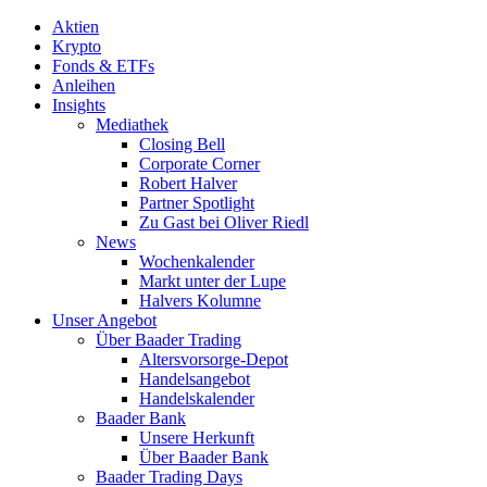
Aktien
Krypto
Fonds & ETFs
Anleihen
Insights
Mediathek
Closing Bell
Corporate Corner
Robert Halver
Partner Spotlight
Zu Gast bei Oliver Riedl
News
Wochenkalender
Markt unter der Lupe
Halvers Kolumne
Unser Angebot
Über Baader Trading
Altersvorsorge-Depot
Handelsangebot
Handelskalender
Baader Bank
Unsere Herkunft
Über Baader Bank
Baader Trading Days