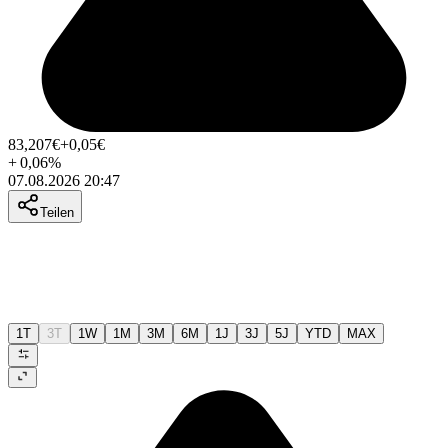
83,207
€
+0,05
€
+
0,06
%
07.08.2026 20:47
Teilen
1T
3T
1W
1M
3M
6M
1J
3J
5J
YTD
MAX