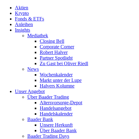
Aktien
Krypto
Fonds & ETFs
Anleihen
Insights
Mediathek
Closing Bell
Corporate Corner
Robert Halver
Partner Spotlight
Zu Gast bei Oliver Riedl
News
Wochenkalender
Markt unter der Lupe
Halvers Kolumne
Unser Angebot
Über Baader Trading
Altersvorsorge-Depot
Handelsangebot
Handelskalender
Baader Bank
Unsere Herkunft
Über Baader Bank
Baader Trading Days