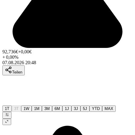
92,736
€
+0,00
€
+
0,00
%
07.08.2026 20:48
Teilen
1T
3T
1W
1M
3M
6M
1J
3J
5J
YTD
MAX