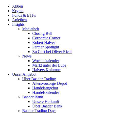
Aktien
Krypto
Fonds & ETFs
Anleihen
Insights
Mediathek
Closing Bell
Corporate Corner
Robert Halver
Partner Spotlight
Zu Gast bei Oliver Riedl
News
Wochenkalender
Markt unter der Lupe
Halvers Kolumne
Unser Angebot
Über Baader Trading
Altersvorsorge-Depot
Handelsangebot
Handelskalender
Baader Bank
Unsere Herkunft
Über Baader Bank
Baader Trading Days