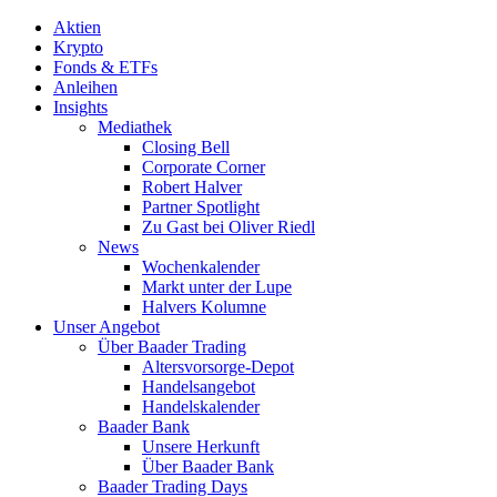
Aktien
Krypto
Fonds & ETFs
Anleihen
Insights
Mediathek
Closing Bell
Corporate Corner
Robert Halver
Partner Spotlight
Zu Gast bei Oliver Riedl
News
Wochenkalender
Markt unter der Lupe
Halvers Kolumne
Unser Angebot
Über Baader Trading
Altersvorsorge-Depot
Handelsangebot
Handelskalender
Baader Bank
Unsere Herkunft
Über Baader Bank
Baader Trading Days