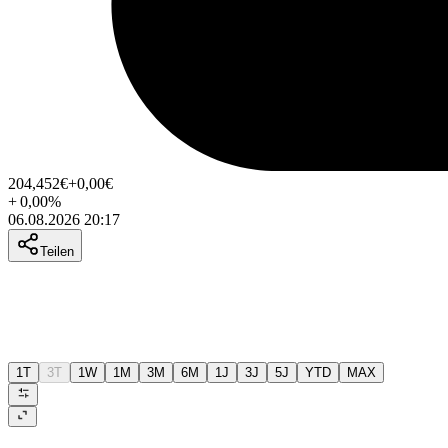
204,452
€
+0,00
€
+
0,00
%
06.08.2026 20:17
Teilen
1T
3T
1W
1M
3M
6M
1J
3J
5J
YTD
MAX