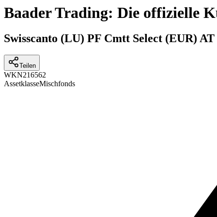
Baader Trading: Die offizielle
Swisscanto (LU) PF Cmtt Select (EUR) AT
Teilen
WKN
216562
Assetklasse
Mischfonds