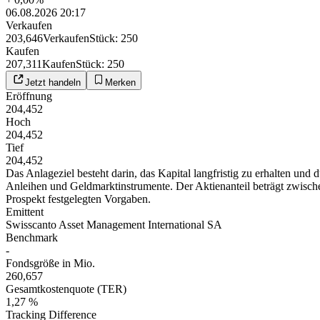
06.08.2026 20:17
Verkaufen
203,646
Verkaufen
Stück
:
250
Kaufen
207,311
Kaufen
Stück
:
250
Jetzt handeln
Merken
Eröffnung
204,452
Hoch
204,452
Tief
204,452
Das Anlageziel besteht darin, das Kapital langfristig zu erhalten un
Anleihen und Geldmarktinstrumente. Der Aktienanteil beträgt zwisch
Prospekt festgelegten Vorgaben.
Emittent
Swisscanto Asset Management International SA
Benchmark
-
Fondsgröße in Mio.
260,657
Gesamtkostenquote (TER)
1,27 %
Tracking Difference