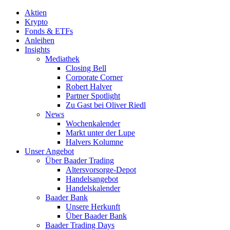
Aktien
Krypto
Fonds & ETFs
Anleihen
Insights
Mediathek
Closing Bell
Corporate Corner
Robert Halver
Partner Spotlight
Zu Gast bei Oliver Riedl
News
Wochenkalender
Markt unter der Lupe
Halvers Kolumne
Unser Angebot
Über Baader Trading
Altersvorsorge-Depot
Handelsangebot
Handelskalender
Baader Bank
Unsere Herkunft
Über Baader Bank
Baader Trading Days