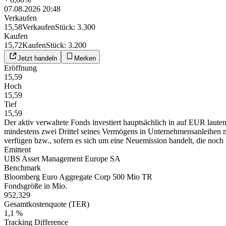
07.08.2026 20:48
Verkaufen
15,58
Verkaufen
Stück
:
3.300
Kaufen
15,72
Kaufen
Stück
:
3.200
Jetzt handeln
Merken
Eröffnung
15,59
Hoch
15,59
Tief
15,59
Der aktiv verwaltete Fonds investiert hauptsächlich in auf EUR laut
mindestens zwei Drittel seines Vermögens in Unternehmensanleihen 
verfügen bzw., sofern es sich um eine Neuemission handelt, die noch k
Emittent
UBS Asset Management Europe SA
Benchmark
Bloomberg Euro Aggregate Corp 500 Mio TR
Fondsgröße in Mio.
952,329
Gesamtkostenquote (TER)
1,1 %
Tracking Difference