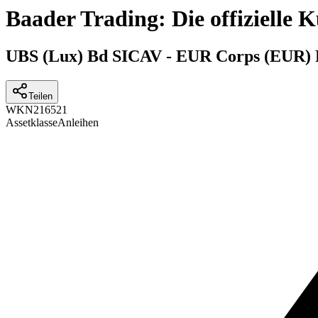
Baader Trading: Die offizielle
UBS (Lux) Bd SICAV - EUR Corps (EUR) 
Teilen
WKN
216521
Assetklasse
Anleihen