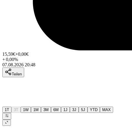
15,59
€
+0,00
€
+
0,00
%
07.08.2026 20:48
Teilen
1T
3T
1W
1M
3M
6M
1J
3J
5J
YTD
MAX