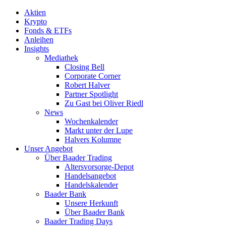
Aktien
Krypto
Fonds & ETFs
Anleihen
Insights
Mediathek
Closing Bell
Corporate Corner
Robert Halver
Partner Spotlight
Zu Gast bei Oliver Riedl
News
Wochenkalender
Markt unter der Lupe
Halvers Kolumne
Unser Angebot
Über Baader Trading
Altersvorsorge-Depot
Handelsangebot
Handelskalender
Baader Bank
Unsere Herkunft
Über Baader Bank
Baader Trading Days