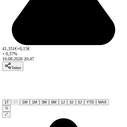
41,351
€
+0,15
€
+
0,37
%
10.08.2026 20:47
Teilen
1T
3T
1W
1M
3M
6M
1J
3J
5J
YTD
MAX