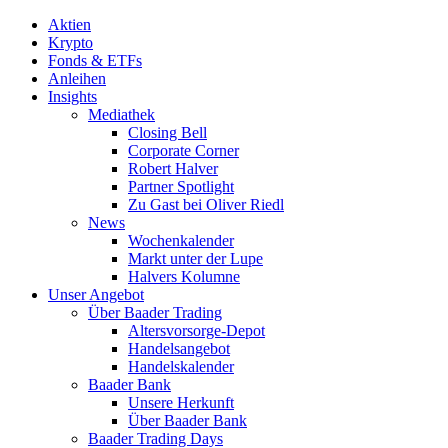
Aktien
Krypto
Fonds & ETFs
Anleihen
Insights
Mediathek
Closing Bell
Corporate Corner
Robert Halver
Partner Spotlight
Zu Gast bei Oliver Riedl
News
Wochenkalender
Markt unter der Lupe
Halvers Kolumne
Unser Angebot
Über Baader Trading
Altersvorsorge-Depot
Handelsangebot
Handelskalender
Baader Bank
Unsere Herkunft
Über Baader Bank
Baader Trading Days