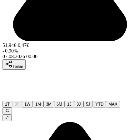
51,94
€
-0,47
€
-
0,90
%
07.08.2026 00:00
Teilen
1T
3T
1W
1M
3M
6M
1J
3J
5J
YTD
MAX