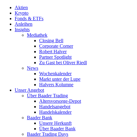
Aktien
Krypto
Fonds & ETFs
Anleihen
Insights
Mediathek
Closing Bell
Corporate Corner
Robert Halver
Partner Spotlight
Zu Gast bei Oliver Riedl
News
Wochenkalender
Markt unter der Lupe
Halvers Kolumne
Unser Angebot
Über Baader Trading
Altersvorsorge-Depot
Handelsangebot
Handelskalender
Baader Bank
Unsere Herkunft
Über Baader Bank
Baader Trading Days