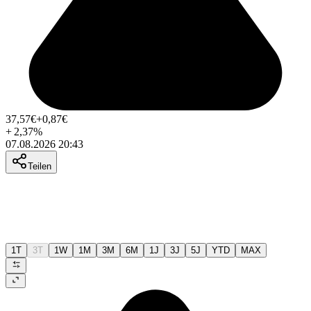
37,57
€
+0,87
€
+
2,37
%
07.08.2026 20:43
Teilen
1T
3T
1W
1M
3M
6M
1J
3J
5J
YTD
MAX