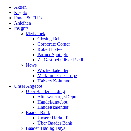
Aktien
Krypto
Fonds & ETFs
Anleihen
Insights
Mediathek
Closing Bell
Corporate Corner
Robert Halver
Partner Spotlight
Zu Gast bei Oliver Riedl
News
Wochenkalender
Markt unter der Lupe
Halvers Kolumne
Unser Angebot
Über Baader Trading
Altersvorsorge-Depot
Handelsangebot
Handelskalender
Baader Bank
Unsere Herkunft
Über Baader Bank
Baader Trading Days